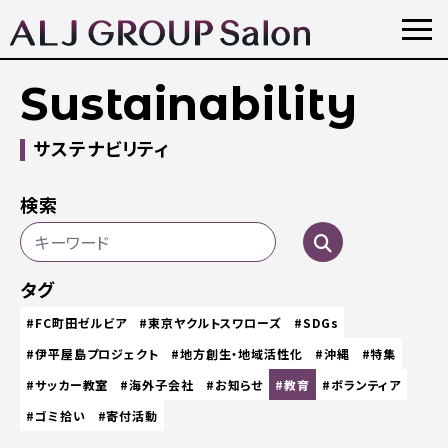
Sustainability
サステナビリティ
検索
タグ
#FC町田ゼルビア
#東京ヤクルトスワローズ
#SDGs
#伊平屋島プロジェクト
#地方創生・地域活性化
#沖縄
#特集
#サッカー教室
#海外子会社
#お知らせ
#教育
#ボランティア
#ゴミ拾い
#寄付活動