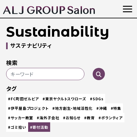
Sustainability
サステナビリティ
検索
タグ
#FC町田ゼルビア
#東京ヤクルトスワローズ
#SDGs
#伊平屋島プロジェクト
#地方創生・地域活性化
#沖縄
#特集
#サッカー教室
#海外子会社
#お知らせ
#教育
#ボランティア
#ゴミ拾い
#寄付活動