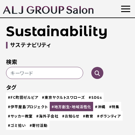
Sustainability
サステナビリティ
検索
タグ
#FC町田ゼルビア
#東京ヤクルトスワローズ
#SDGs
#伊平屋島プロジェクト
#地方創生・地域活性化
#沖縄
#特集
#サッカー教室
#海外子会社
#お知らせ
#教育
#ボランティア
#ゴミ拾い
#寄付活動