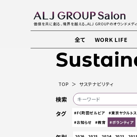
価値を共に創る、境界を越える。ALJ GROUPのオウンドメデ
全て
WORK LIFE
Sustain
TOP
サステナビリティ
検索
タグ
#FC町田ゼルビア
#東京ヤクルト
#お知らせ
#教育
#ボランティア
2026
2025
2024
2023
201