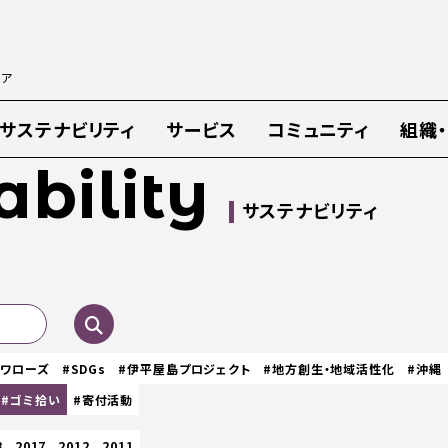
ィア
サステナビリティ
サービス
コミュニティ
組織
ability
サステナビリティ
スワローズ
#SDGs
#伊平屋島プロジェクト
#地方創生・地域活性化
#沖縄
#ゴミ拾い
#寄付活動
8
2017
2012
2011