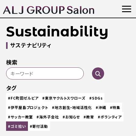
Sustainability
サステナビリティ
検索
タグ
#FC町田ゼルビア
#東京ヤクルトスワローズ
#SDGs
#伊平屋島プロジェクト
#地方創生・地域活性化
#沖縄
#特集
#サッカー教室
#海外子会社
#お知らせ
#教育
#ボランティア
#ゴミ拾い
#寄付活動