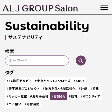
Sustainability
サステナビリティ
検索
タグ
#FC町田ゼルビア
#東京ヤクルトスワローズ
#SDGs
#伊平屋島プロジェクト
#地方創生・地域活性化
#沖縄
#特集
#サッカー教室
#海外子会社
#お知らせ
#教育
#ボランティア
#ゴミ拾い
#寄付活動