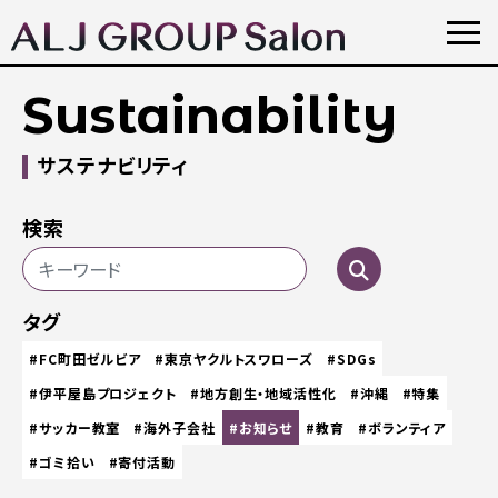
Sustainability
サステナビリティ
検索
タグ
#FC町田ゼルビア
#東京ヤクルトスワローズ
#SDGs
#伊平屋島プロジェクト
#地方創生・地域活性化
#沖縄
#特集
#サッカー教室
#海外子会社
#お知らせ
#教育
#ボランティア
#ゴミ拾い
#寄付活動