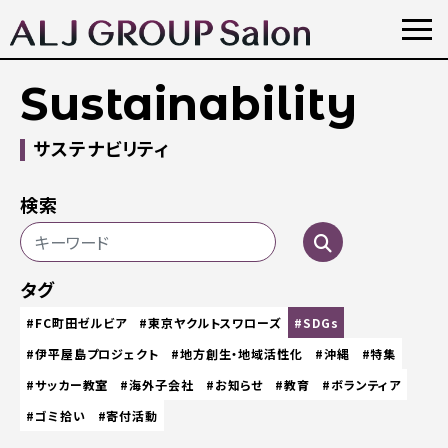
Sustainability
サステナビリティ
検索
タグ
#FC町田ゼルビア
#東京ヤクルトスワローズ
#SDGs
#伊平屋島プロジェクト
#地方創生・地域活性化
#沖縄
#特集
#サッカー教室
#海外子会社
#お知らせ
#教育
#ボランティア
#ゴミ拾い
#寄付活動