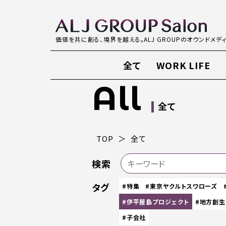
価値を共に創る、境界を越える。ALJ GROUPのオウンドメデ
全て
WORK LIFE
All
全て
TOP
全て
検索
タグ
#特集
#東京ヤクルトスワローズ
#伊平屋島プロジェクト
#地方創生
#子会社