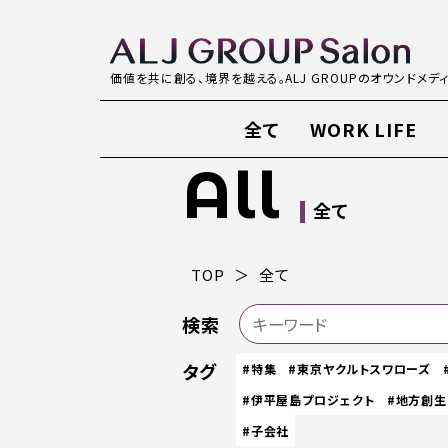
価値を共に創る、境界を越える。ALJ GROUPのオウンドメデ
全て
WORK LIFE
All
全て
TOP
全て
検索
タグ
#特集
#東京ヤクルトスワローズ
#伊平屋島プロジェクト
#地方創生
#子会社