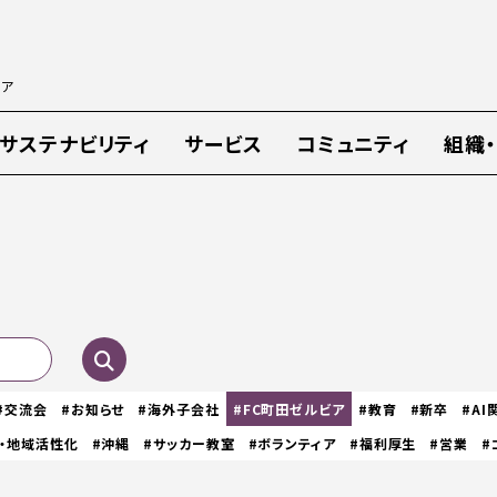
ィア
サステナビリティ
サービス
コミュニティ
組織
#交流会
#お知らせ
#海外子会社
#FC町田ゼルビア
#教育
#新卒
#AI
・地域活性化
#沖縄
#サッカー教室
#ボランティア
#福利厚生
#営業
#