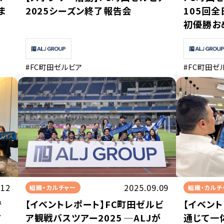
ま
2025シーズン終了報告会
105回
初優勝お
#FC町田ゼルビア
#FC町田ゼ
.12
2025.09.09
組織・カルチャー
組織・カルチ
で
【イベントレポート】FC町田ゼルビ
【イベン
ア
ア観戦バスツアー2025 ─ALJが
通じて一