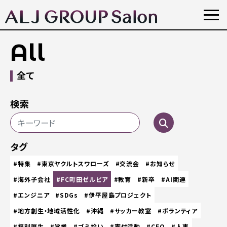
All
全て
検索
タグ
#特集
#東京ヤクルトスワローズ
#交流会
#お知らせ
#海外子会社
#FC町田ゼルビア
#教育
#新卒
#AI関連
#エンジニア
#SDGs
#伊平屋島プロジェクト
#地方創生・地域活性化
#沖縄
#サッカー教室
#ボランティア
#福利厚生
#営業
#ゴミ拾い
#寄付活動
#CEO
#人事