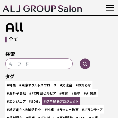
All
全て
検索
タグ
#特集
#東京ヤクルトスワローズ
#交流会
#お知らせ
#海外子会社
#FC町田ゼルビア
#教育
#新卒
#AI関連
#エンジニア
#SDGs
#伊平屋島プロジェクト
#地方創生・地域活性化
#沖縄
#サッカー教室
#ボランティア
#福利厚生
#営業
#ゴミ拾い
#寄付活動
#CEO
#人事