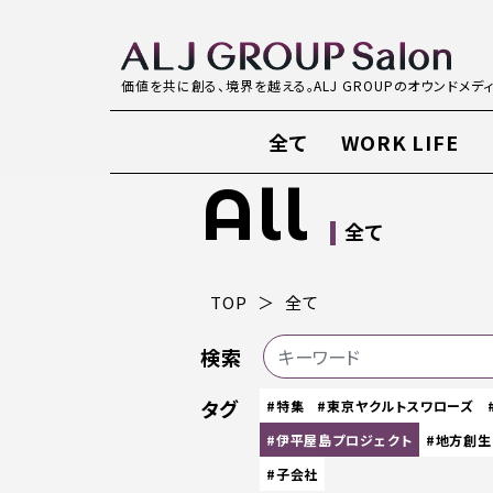
価値を共に創る、境界を越える。ALJ GROUPのオウンドメデ
全て
WORK LIFE
All
全て
TOP
全て
検索
タグ
#特集
#東京ヤクルトスワローズ
#伊平屋島プロジェクト
#地方創生
#子会社