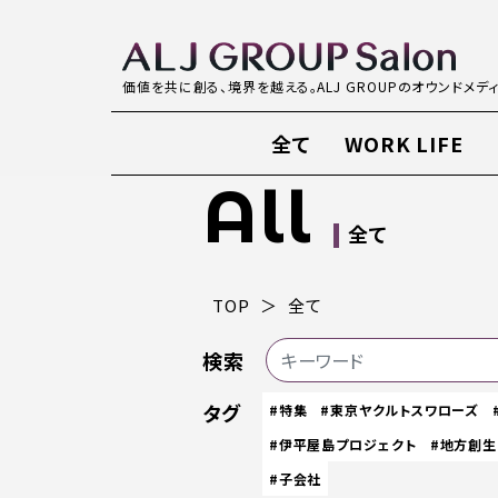
価値を共に創る、境界を越える。ALJ GROUPのオウンドメデ
全て
WORK LIFE
All
全て
TOP
全て
検索
タグ
#特集
#東京ヤクルトスワローズ
#伊平屋島プロジェクト
#地方創生
#子会社