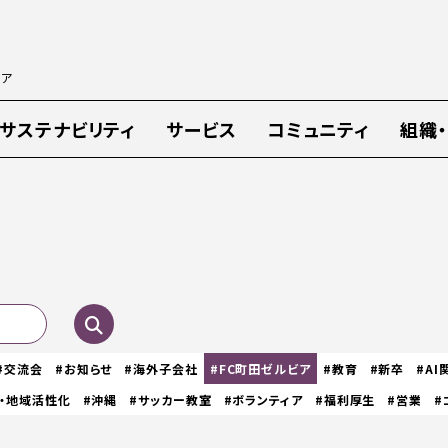
ィア
サステナビリティ
サービス
コミュニティ
組織
#交流会
#お知らせ
#海外子会社
#FC町田ゼルビア
#教育
#新卒
#AI
・地域活性化
#沖縄
#サッカー教室
#ボランティア
#福利厚生
#営業
#